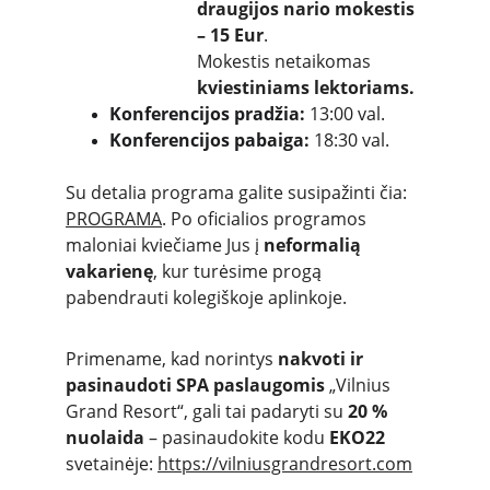
draugijos nario mokestis 
– 15 Eur
.
Mokestis netaikomas 
kviestiniams lektoriams.
Konferencijos pradžia:
 13:00 val.
Konferencijos pabaiga:
 18:30 val.
Su detalia programa galite susipažinti čia: 
PROGRAMA
. Po oficialios programos 
maloniai kviečiame Jus į 
neformalią 
vakarienę
, kur turėsime progą 
pabendrauti kolegiškoje aplinkoje. 
Primename, kad norintys 
nakvoti ir 
pasinaudoti SPA paslaugomis
 „Vilnius 
Grand Resort“, gali tai padaryti su 
20 % 
nuolaida
 – pasinaudokite kodu 
EKO22
svetainėje: 
https://vilniusgrandresort.com