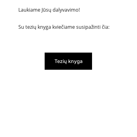
Laukiame Jūsų dalyvavimo!
Su tezių knyga kviečiame susipažinti čia:
Tezių knyga
Lietuvos vaikų chirurgų draugija
Įmonės kodas: 191692214
Adresas: Santariškių g. 7, Vilnius
E. paštas: 
vaikuchirurgijosdraugija@gmail.com